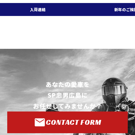
入荷連絡
新年のご挨
あなたの愛車を
SP忠男広島に
お任せしてみませんか？
CONTACT FORM