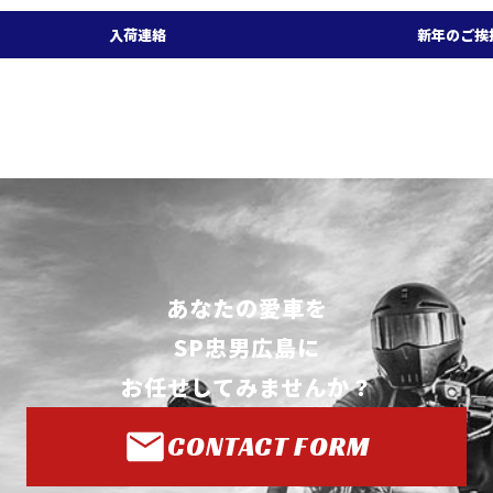
入荷連絡
新年のご挨
あなたの愛車を
SP忠男広島に
お任せしてみませんか？
CONTACT FORM