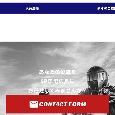
入荷連絡
新年のご挨
あなたの愛車を
SP忠男広島に
お任せしてみませんか？
CONTACT FORM