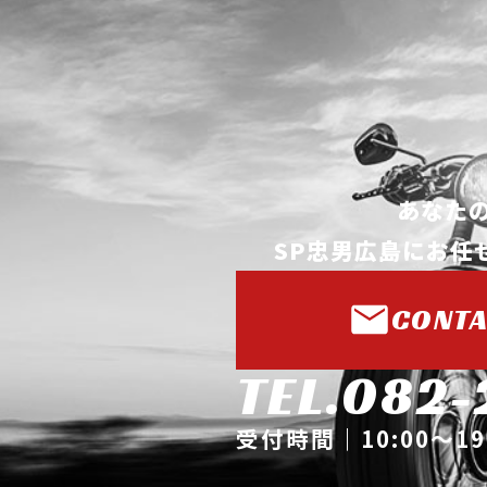
あなた
SP忠男広島に
お任
CONTA
TEL.082-
受付時間｜10:00～1