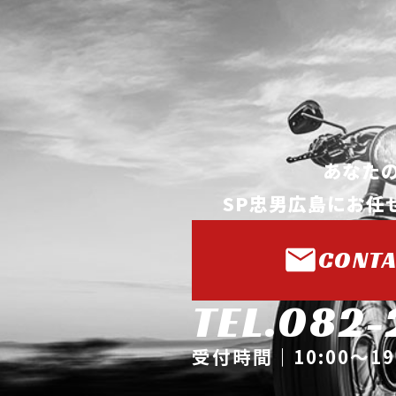
あなた
SP忠男広島に
お任
CONTA
TEL.082-
受付時間｜10:00～1