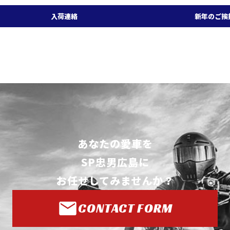
入荷連絡
新年のご挨
あなたの愛車を
SP忠男広島に
お任せしてみませんか？
CONTACT FORM